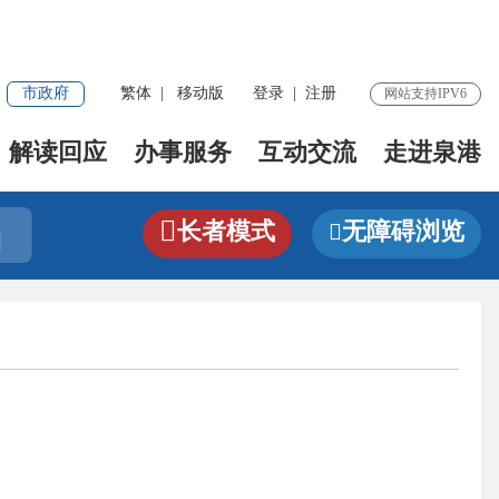
市政府
繁体
|
移动版
登录
|
注册
网站支持IPV6
解读回应
办事服务
互动交流
走进泉港

长者模式
无障碍浏览

